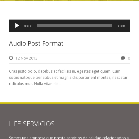
Reproductor
00:00
00:00
de
audio
Audio Post Format
12 Nov 2013
0
Cras justo odio, dapibus ac facilisis in, egestas eget quam. Cum
sociis natoque penatibus et magnis dis parturient montes, nascetur
ridiculus mus. Nulla vitae elit...
LIFE SERVICIOS
Somos una empresa que presta servicios de calidad relacionados a